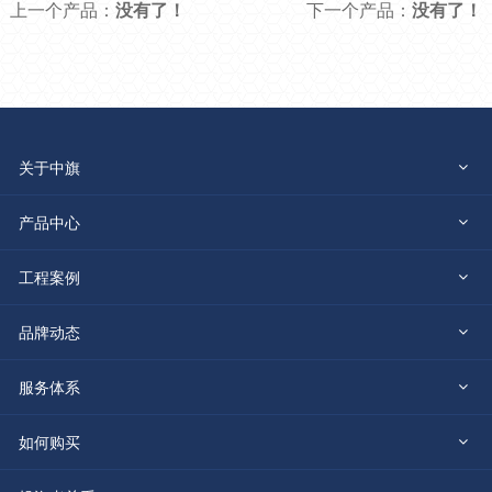
上一个产品：
没有了！
下一个产品：
没有了！
关于中旗
公司介绍
产品中心
石英硅晶新材料
工程案例
发展历程
TFT石英粉
绿色人造石材
国内工程案例
品牌动态
企业荣誉
新品推荐
企业新闻
电子材料硅微粉
服务体系
国外工程案例
科技实力
加工服务体系
如何购买
石英石系列
品牌视频
板材砂/粉